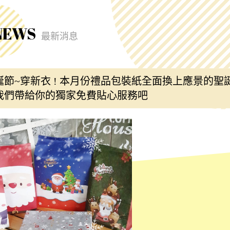
NEWS
最新消息
誕節~穿新衣 ! 本月份禮品包裝紙全面換上應景的聖
我們帶給你的獨家免費貼心服務吧