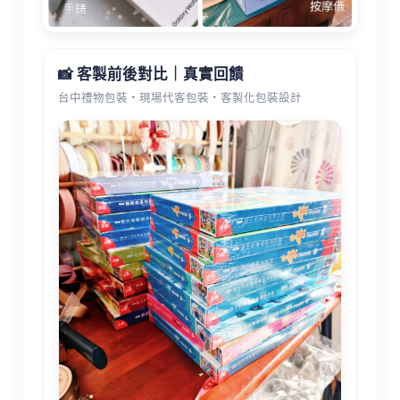
📸 客製前後對比｜真實回饋
台中禮物包裝・現場代客包裝・客製化包裝設計