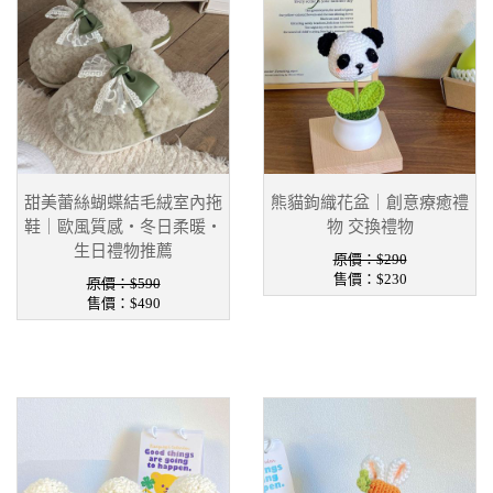
甜美蕾絲蝴蝶結毛絨室內拖
熊貓鉤織花盆｜創意療癒禮
鞋｜歐風質感・冬日柔暖・
物 交換禮物
生日禮物推薦
原價：$290
售價：
$230
原價：$590
售價：
$490