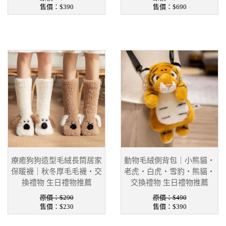
售價：
$390
售價：
$690
療癒狗狗造型毛絨長筒居家
動物毛絨側背包｜小熊貓・
保暖襪｜秋冬厚毛毛襪・交
老虎・白虎・雪豹・熊貓・
換禮物 生日禮物推薦
交換禮物 生日禮物推薦
原價：$290
原價：$490
售價：
$230
售價：
$390