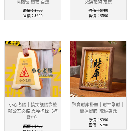
高機密 禮物 首選
交換禮物 推薦
原價：$790
原價：$790
售價：
$690
售價：
$590
小心老腰｜搞笑護腰靠墊
聚寶財庫掛畫｜財神聚財｜
辦公室必備 靠腰抱枕（補
開運擺飾 |貔貅鑰匙
貨中）
原價：$390
售價：
$290
原價：$490