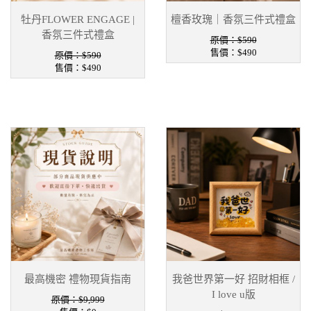
牡丹FLOWER ENGAGE |
檀香玫瑰｜香氛三件式禮盒
香氛三件式禮盒
原價：$590
售價：
$490
原價：$590
售價：
$490
最高機密 禮物現貨指南
我爸世界第一好 招財相框 /
I love u版
原價：$9,999