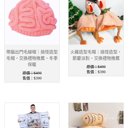
帶腦出門毛線帽｜搞怪造型
火雞造型毛帽｜搞怪造型・
毛帽・交換禮物推薦・冬季
節慶派對・交換禮物推薦
保暖
原價：$490
售價：
$390
原價：$490
售價：
$390