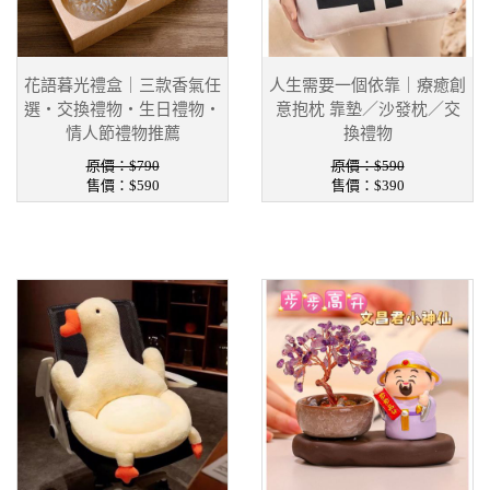
花語暮光禮盒｜三款香氣任
人生需要一個依靠｜療癒創
選・交換禮物・生日禮物・
意抱枕 靠墊／沙發枕／交
情人節禮物推薦
換禮物
原價：$790
原價：$590
售價：
$590
售價：
$390