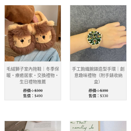
毛絨獅子室內拖鞋｜冬季保
手工鉤織腕錶造型手環｜創
暖・療癒居家・交換禮物・
意趣味禮物（附手錶收納
生日禮物推薦
盒）
原價：$590
原價：$390
售價：
$490
售價：
$330