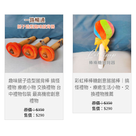
趣味搋子造型搥背棒 搞怪
彩虹棒棒糖創意搥搥棒｜搞
禮物 療癒小物 交換禮物 台
怪禮物・療癒生活小物・交
中禮物包裝 最高機密創意
換禮物推薦
禮物
原價：$350
售價：
$290
原價：$350
售價：
$290