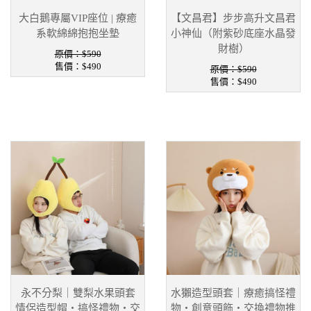
大白鵝專屬VIP座位 | 療癒
【文昌君】步步高升文昌君
系軟綿綿抱抱坐墊
小神仙（附紫砂底座水晶發
財樹）
原價：$590
售價：
$490
原價：$590
售價：
$490
永不分梨｜雙梨水果頭套
水獺造型頭套｜療癒搞怪禮
情侶造型帽・搞怪禮物・交
物・創意頭飾・交換禮物推