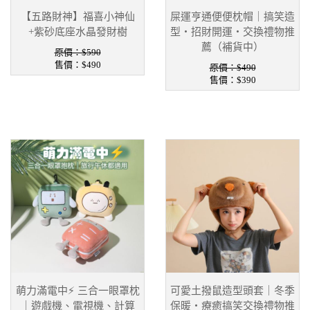
【五路財神】福喜小神仙
屎運亨通便便枕帽｜搞笑造
+紫砂底座水晶發財樹
型・招財開運・交換禮物推
薦（補貨中）
原價：$590
售價：
$490
原價：$490
售價：
$390
萌力滿電中⚡ 三合一眼罩枕
可愛土撥鼠造型頭套｜冬季
｜遊戲機、電視機、計算
保暖・療癒搞笑交換禮物推