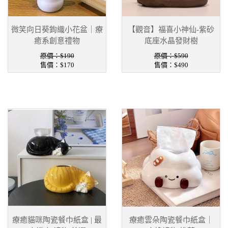
微笑向日葵鉤織小花盆｜療
【觀音】福喜小神仙-紫砂
癒系創意禮物
底座水晶發財樹
原價：$190
原價：$590
售價：
$170
售價：
$490
療癒貓咪陶瓷餐巾紙盒 | 最
療癒雲朵陶瓷餐巾紙盒｜