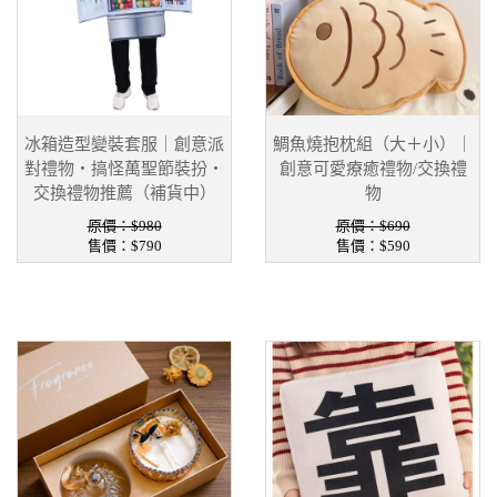
冰箱造型變裝套服｜創意派
鯛魚燒抱枕組（大＋小）｜
對禮物・搞怪萬聖節裝扮・
創意可愛療癒禮物/交換禮
交換禮物推薦（補貨中）
物
原價：$980
原價：$690
售價：
$790
售價：
$590