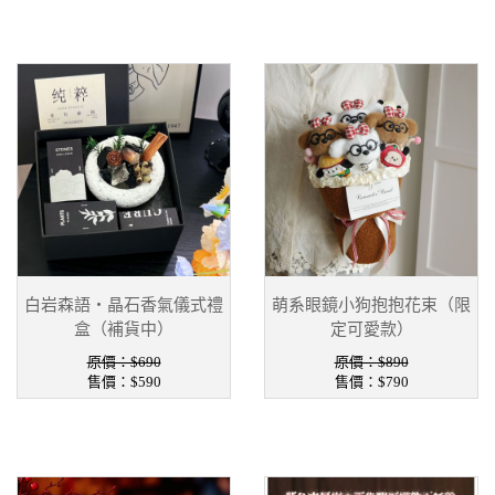
白岩森語・晶石香氣儀式禮
萌系眼鏡小狗抱抱花束（限
盒（補貨中）
定可愛款）
原價：$690
原價：$890
售價：
$590
售價：
$790