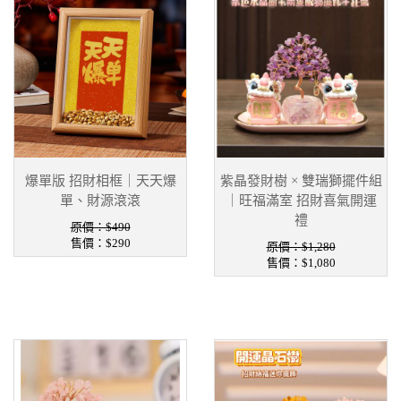
爆單版 招財相框｜天天爆
紫晶發財樹 × 雙瑞獅擺件組
單、財源滾滾
｜旺福滿室 招財喜氣開運
禮
原價：$490
售價：
$290
原價：$1,280
售價：
$1,080