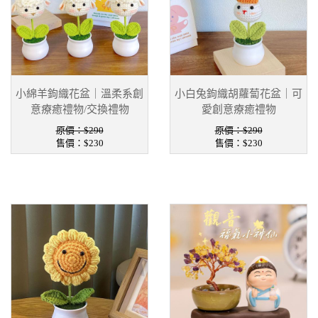
小綿羊鉤織花盆｜溫柔系創
小白兔鉤織胡蘿蔔花盆｜可
意療癒禮物/交換禮物
愛創意療癒禮物
原價：$290
原價：$290
售價：
$230
售價：
$230