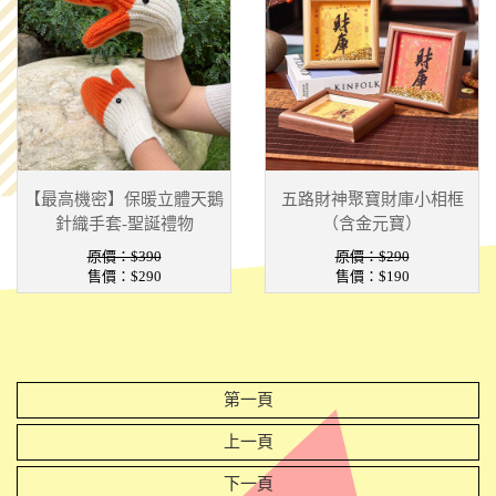
【最高機密】保暖立體天鵝
五路財神聚寶財庫小相框
針織手套-聖誕禮物
（含金元寶）
原價：$390
原價：$290
售價：
$290
售價：
$190
第一頁
上一頁
下一頁