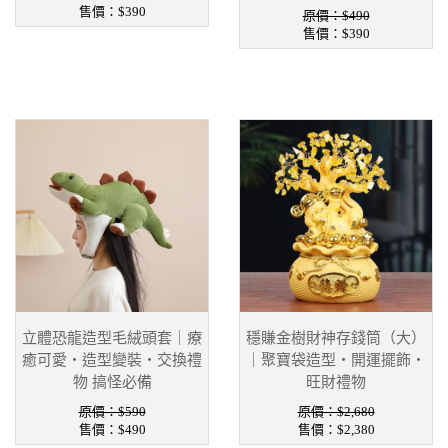
售價：
$390
原價：$490
售價：
$390
立體恐龍造型毛絨頭套｜療
穩賺金樹財神存錢筒（大）
癒可愛・造型變裝・交換禮
｜聚寶袋造型・開運擺飾・
物 搞怪必備
旺財禮物
原價：$590
原價：$2,680
售價：
$490
售價：
$2,380