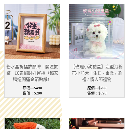
粉水晶祈福許願牌｜開運擺
【玫瑰小狗禮盒】造型泡棉
飾｜居家招財好運禮（獨家
花小熊犬｜生日 / 畢業 / 婚
贈送開運金箔貼紙）
禮 / 情人節禮物
原價：$490
原價：$790
售價：
$290
售價：
$690