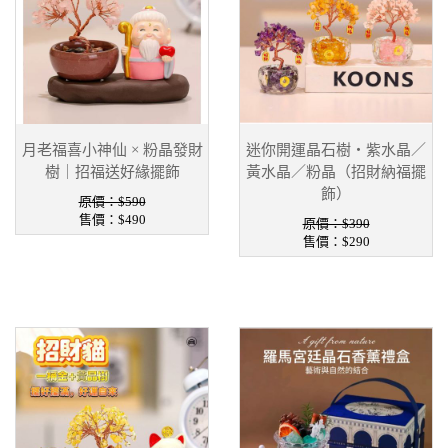
月老福喜小神仙 × 粉晶發財
迷你開運晶石樹・紫水晶／
樹｜招福送好緣擺飾
黃水晶／粉晶（招財納福擺
飾）
原價：$590
售價：
$490
原價：$390
售價：
$290