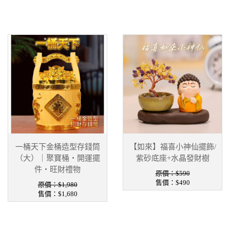
一桶天下金桶造型存錢筒
【如來】福喜小神仙擺飾/
（大）｜聚寶桶・開運擺
紫砂底座+水晶發財樹
件・旺財禮物
原價：$590
售價：
$490
原價：$1,980
售價：
$1,680