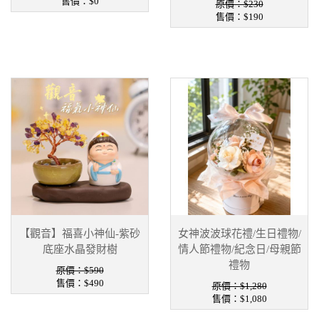
售價：
$0
原價：$230
售價：
$190
【觀音】福喜小神仙-紫砂
女神波波球花禮/生日禮物/
底座水晶發財樹
情人節禮物/紀念日/母親節
禮物
原價：$590
售價：
$490
原價：$1,280
售價：
$1,080