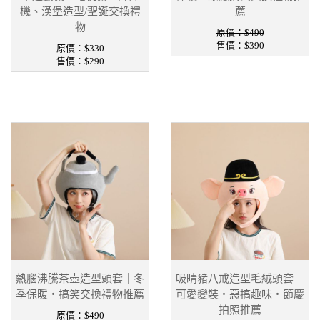
機、漢堡造型/聖誕交換禮
薦
物
原價：$490
售價：
$390
原價：$330
售價：
$290
熱腦沸騰茶壺造型頭套｜冬
吸睛豬八戒造型毛絨頭套｜
季保暖・搞笑交換禮物推薦
可愛變裝・惡搞趣味・節慶
拍照推薦
原價：$490