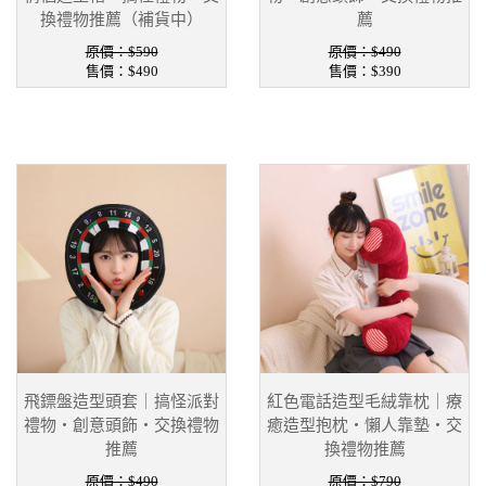
換禮物推薦（補貨中）
薦
原價：$590
原價：$490
售價：
$490
售價：
$390
飛鏢盤造型頭套｜搞怪派對
紅色電話造型毛絨靠枕｜療
禮物・創意頭飾・交換禮物
癒造型抱枕・懶人靠墊・交
推薦
換禮物推薦
原價：$490
原價：$790