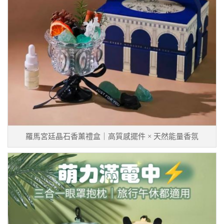
羅馬宮廷晶石香薰禮盒｜高質感擺件 × 天然能量香氛