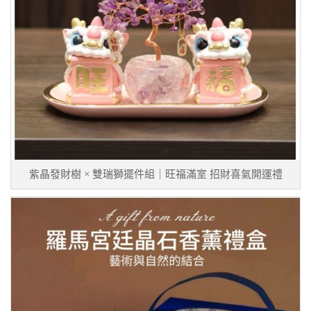
紫晶發財樹 × 雙瑞獅擺件組｜旺福滿室 招財喜氣開運禮