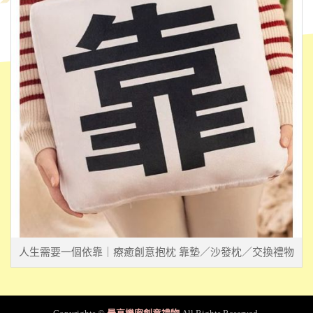
人生需要一個依靠｜療癒創意抱枕 靠墊／沙發枕／交換禮物