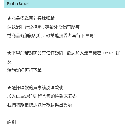
Product Remark
★商品多為國外長途運輸
運送過程難免擠壓 . 導致外盒偶有壓痕
或商品有細微刮痕，敬請能接受者再行下單唷˙
★下單前若對商品有任何疑問 . 歡迎加入最高機密 Line@ 好
友
洽詢詳細再行下單
★選擇匯款的買家請於匯款後
加入Line@好友.留言您的匯款末五碼
我們將能更快速進行核對與出貨唷
謝謝！