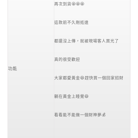
再次到貨🤩🤩🤩
這款前不久剛抵達
都還沒上傳，就被現場客人買光了
真的很受歡迎
功能
大家都愛黃金😆趕快買一個回家招財
躺在黃金上睡覺😆
看看能不能做一個財神夢💰