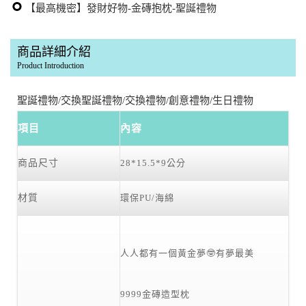
【最高機密】發財好物-金磚抱枕-聖誕禮物
商品詳細介紹
Product Introduction
聖誕禮物/交換聖誕禮物/交換禮物/創意禮物/生日禮物
項目
內容
商品尺寸
28*15.5*9公分
材質
環保PU/海綿
人人都有一個黃金夢🤓有夢最美
9999金磚造型枕