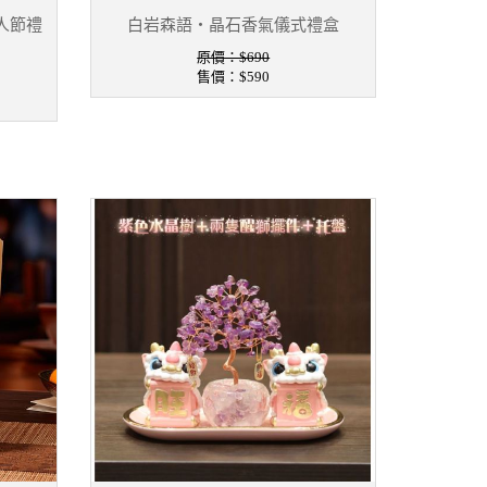
人節禮
白岩森語・晶石香氣儀式禮盒
原價：$690
售價：
$590