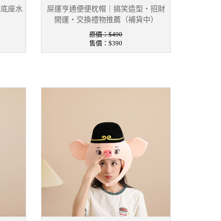
砂底座水
屎運亨通便便枕帽｜搞笑造型・招財
開運・交換禮物推薦（補貨中）
原價：$490
售價：
$390