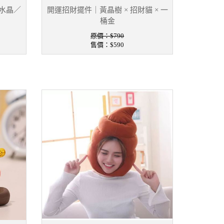
水晶／
開運招財擺件｜黃晶樹 × 招財貓 × 一
桶金
原價：$790
售價：
$590