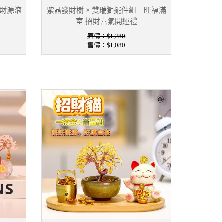
、財源滾
紫晶發財樹 × 雙瑞獅擺件組｜旺福滿
室 招財喜氣開運禮
原價：$1,280
售價：
$1,080