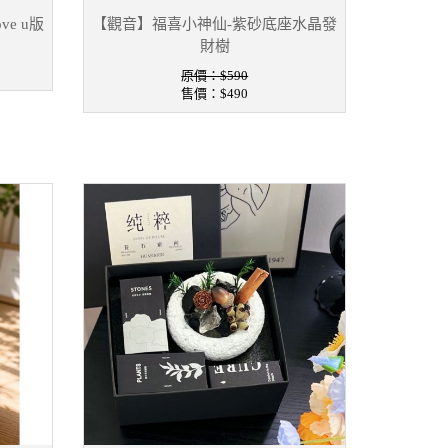
ve u版
【觀音】福喜小神仙-紫砂底座水晶發
財樹
原價：$590
售價：
$490