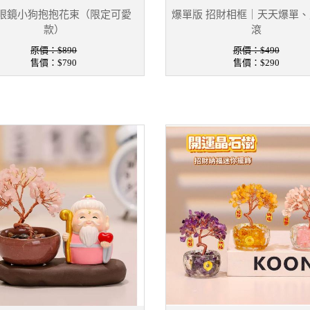
眼鏡小狗抱抱花束（限定可愛
爆單版 招財相框｜天天爆單
款）
滾
原價：$890
原價：$490
售價：
$790
售價：
$290