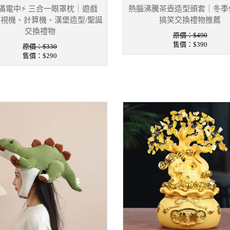
滿電中⚡ 三合一眼罩枕｜遊戲
熱腦沸騰茶壺造型頭套｜冬季
視機、計算機、漢堡造型/聖誕
搞笑交換禮物推薦
交換禮物
原價：$490
售價：
$390
原價：$330
售價：
$290