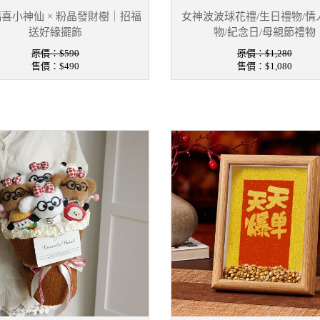
喜小神仙 × 粉晶發財樹｜招福
女神波波球花禮/生日禮物/情
送好緣擺飾
物/紀念日/母親節禮物
原價：$590
原價：$1,280
售價：
$490
售價：
$1,080