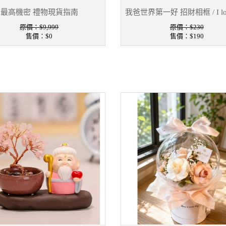
最高機密 禮物現貨指南
我爸世界第一好 招財相框 / I lo
原價：$9,999
原價：$230
售價：
$0
售價：
$190