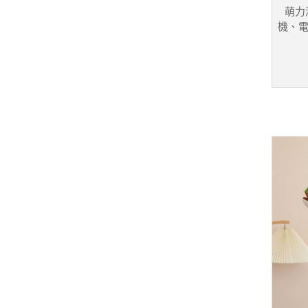
萌力
機、電