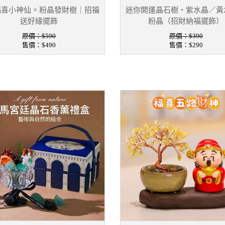
喜小神仙 × 粉晶發財樹｜招福
迷你開運晶石樹・紫水晶／黃
送好緣擺飾
粉晶（招財納福擺飾）
原價：$590
原價：$390
售價：
$490
售價：
$290