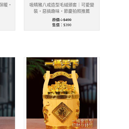
保暖・
吸睛豬八戒造型毛絨頭套｜可愛變
裝・惡搞趣味・節慶拍照推薦
原價：$490
售價：
$390