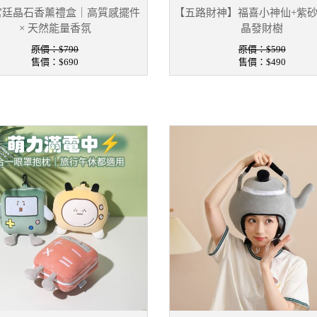
宮廷晶石香薰禮盒｜高質感擺件
【五路財神】福喜小神仙+紫
× 天然能量香氛
晶發財樹
原價：$790
原價：$590
售價：
$690
售價：
$490