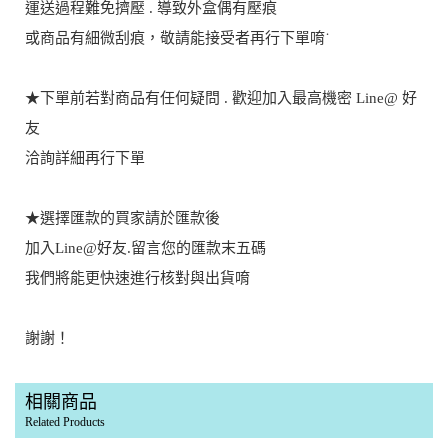
運送過程難免擠壓 . 導致外盒偶有壓痕
或商品有細微刮痕，敬請能接受者再行下單唷˙
★下單前若對商品有任何疑問 . 歡迎加入最高機密 Line@ 好
友
洽詢詳細再行下單
★選擇匯款的買家請於匯款後
加入Line@好友.留言您的匯款末五碼
我們將能更快速進行核對與出貨唷
謝謝！
相關商品
Related Products