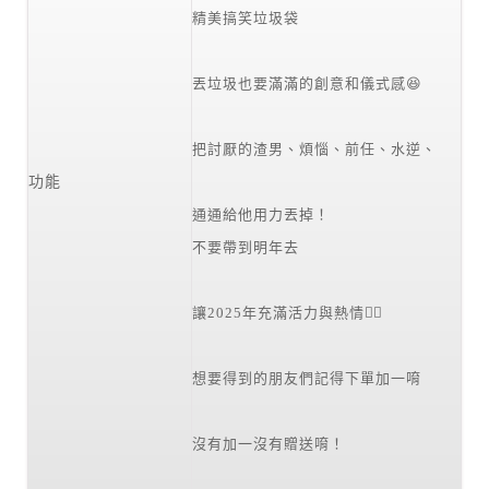
精美搞笑垃圾袋
丟垃圾也要滿滿的創意和儀式感😆
把討厭的渣男、煩惱、前任、水逆、
功能
通通給他用力丟掉！
不要帶到明年去
讓2025年充滿活力與熱情❤️‍🔥
想要得到的朋友們記得下單加一唷
沒有加一沒有贈送唷！