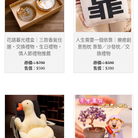
花語暮光禮盒｜三款香氣任
人生需要一個依靠｜療癒創
選・交換禮物・生日禮物・
意抱枕 靠墊／沙發枕／交
情人節禮物推薦
換禮物
原價：$790
原價：$590
售價：
$590
售價：
$390