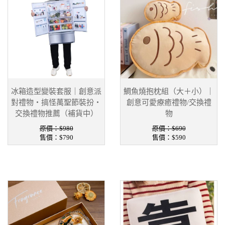
冰箱造型變裝套服｜創意派
鯛魚燒抱枕組（大＋小）｜
對禮物・搞怪萬聖節裝扮・
創意可愛療癒禮物/交換禮
交換禮物推薦（補貨中）
物
原價：$980
原價：$690
售價：
$790
售價：
$590