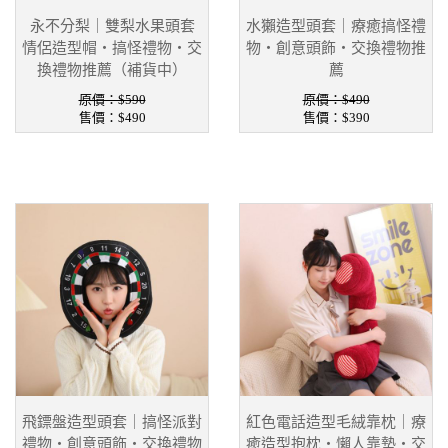
永不分梨｜雙梨水果頭套
水獺造型頭套｜療癒搞怪禮
情侶造型帽・搞怪禮物・交
物・創意頭飾・交換禮物推
換禮物推薦（補貨中）
薦
原價：$590
原價：$490
售價：
$490
售價：
$390
飛鏢盤造型頭套｜搞怪派對
紅色電話造型毛絨靠枕｜療
禮物・創意頭飾・交換禮物
癒造型抱枕・懶人靠墊・交