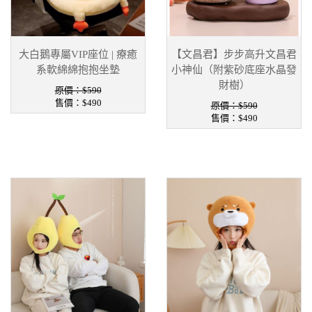
大白鵝專屬VIP座位 | 療癒
【文昌君】步步高升文昌君
系軟綿綿抱抱坐墊
小神仙（附紫砂底座水晶發
財樹）
原價：$590
售價：
$490
原價：$590
售價：
$490