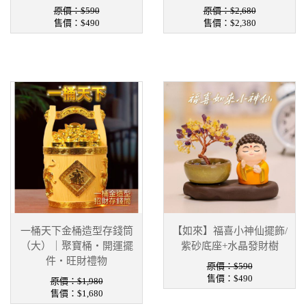
原價：$590
原價：$2,680
售價：
$490
售價：
$2,380
一桶天下金桶造型存錢筒
【如來】福喜小神仙擺飾/
（大）｜聚寶桶・開運擺
紫砂底座+水晶發財樹
件・旺財禮物
原價：$590
售價：
$490
原價：$1,980
售價：
$1,680