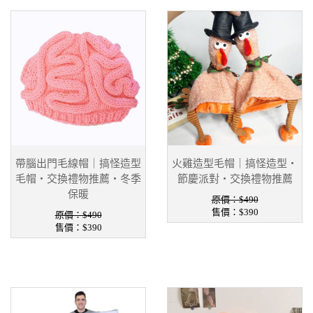
帶腦出門毛線帽｜搞怪造型
火雞造型毛帽｜搞怪造型・
毛帽・交換禮物推薦・冬季
節慶派對・交換禮物推薦
保暖
原價：$490
售價：
$390
原價：$490
售價：
$390