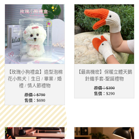
【玫瑰小狗禮盒】造型泡棉
【最高機密】保暖立體天鵝
花小熊犬｜生日 / 畢業 / 婚
針織手套-聖誕禮物
禮 / 情人節禮物
原價：$390
售價：
$290
原價：$790
售價：
$690