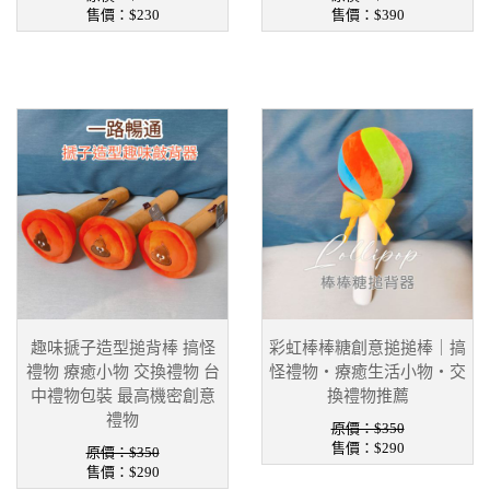
售價：
$230
售價：
$390
趣味搋子造型搥背棒 搞怪
彩虹棒棒糖創意搥搥棒｜搞
禮物 療癒小物 交換禮物 台
怪禮物・療癒生活小物・交
中禮物包裝 最高機密創意
換禮物推薦
禮物
原價：$350
售價：
$290
原價：$350
售價：
$290