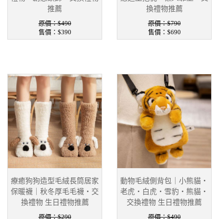
推薦
換禮物推薦
原價：$490
原價：$790
售價：
$390
售價：
$690
療癒狗狗造型毛絨長筒居家
動物毛絨側背包｜小熊貓・
保暖襪｜秋冬厚毛毛襪・交
老虎・白虎・雪豹・熊貓・
換禮物 生日禮物推薦
交換禮物 生日禮物推薦
原價：$290
原價：$490