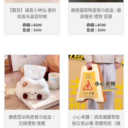
【觀音】福喜小神仙-紫砂
療癒貓咪陶瓷餐巾紙盒 | 最
底座水晶發財樹
高機密 禮物 首選
原價：$590
原價：$790
售價：
$490
售價：
$690
療癒雲朵陶瓷餐巾紙盒｜
小心老腰｜搞笑護腰靠墊
交換禮物 推薦
辦公室必備 靠腰抱枕（補