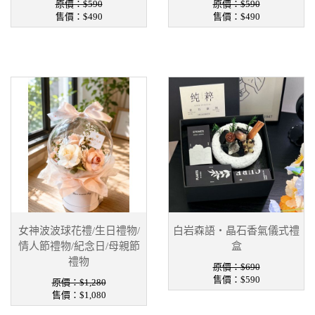
原價：$590
原價：$590
售價：
$490
售價：
$490
女神波波球花禮/生日禮物/
白岩森語・晶石香氣儀式禮
情人節禮物/紀念日/母親節
盒
禮物
原價：$690
售價：
$590
原價：$1,280
售價：
$1,080