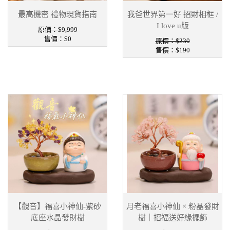
最高機密 禮物現貨指南
我爸世界第一好 招財相框 /
I love u版
原價：$9,999
售價：
$0
原價：$230
售價：
$190
【觀音】福喜小神仙-紫砂
月老福喜小神仙 × 粉晶發財
底座水晶發財樹
樹｜招福送好緣擺飾