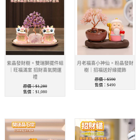
紫晶發財樹 × 雙瑞獅擺件組
月老福喜小神仙 × 粉晶發財
｜旺福滿室 招財喜氣開運
樹｜招福送好緣擺飾
禮
原價：$590
售價：
$490
原價：$1,280
售價：
$1,080