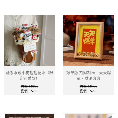
萌系眼鏡小狗抱抱花束（限
爆單版 招財相框｜天天爆
定可愛款）
單、財源滾滾
原價：$890
原價：$490
售價：
$790
售價：
$290