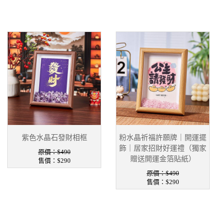
紫色水晶石發財相框
粉水晶祈福許願牌｜開運擺
飾｜居家招財好運禮（獨家
原價：$490
贈送開運金箔貼紙）
售價：
$290
原價：$490
售價：
$290