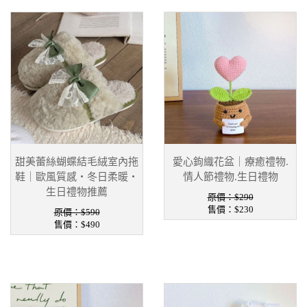
甜美蕾絲蝴蝶結毛絨室內拖
愛心鉤織花盆｜療癒禮物.
鞋｜歐風質感・冬日柔暖・
情人節禮物.生日禮物
生日禮物推薦
原價：$290
售價：
$230
原價：$590
售價：
$490