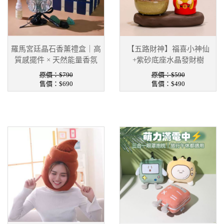
羅馬宮廷晶石香薰禮盒｜高
【五路財神】福喜小神仙
質感擺件 × 天然能量香氛
+紫砂底座水晶發財樹
原價：$790
原價：$590
售價：
$690
售價：
$490