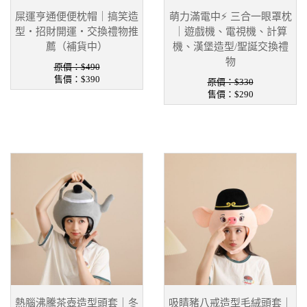
屎運亨通便便枕帽｜搞笑造
萌力滿電中⚡ 三合一眼罩枕
型・招財開運・交換禮物推
｜遊戲機、電視機、計算
薦（補貨中）
機、漢堡造型/聖誕交換禮
物
原價：$490
售價：
$390
原價：$330
售價：
$290
熱腦沸騰茶壺造型頭套｜冬
吸睛豬八戒造型毛絨頭套｜