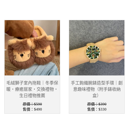
毛絨獅子室內拖鞋｜冬季保
手工鉤織腕錶造型手環｜創
暖・療癒居家・交換禮物・
意趣味禮物（附手錶收納
生日禮物推薦
盒）
原價：$590
原價：$390
售價：
$490
售價：
$330