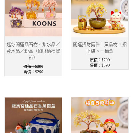
迷你開運晶石樹・紫水晶／
開運招財擺件｜黃晶樹 × 招
黃水晶／粉晶（招財納福擺
財貓 × 一桶金
飾）
原價：$790
售價：
$590
原價：$390
售價：
$290