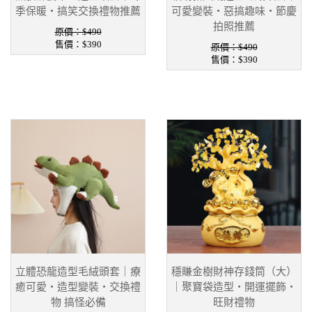
季保暖・搞笑交換禮物推薦
可愛變裝・惡搞趣味・節慶
拍照推薦
原價：$490
售價：
$390
原價：$490
售價：
$390
立體恐龍造型毛絨頭套｜療
穩賺金樹財神存錢筒（大）
癒可愛・造型變裝・交換禮
｜聚寶袋造型・開運擺飾・
物 搞怪必備
旺財禮物