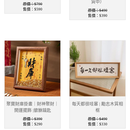
貨中）
原價：$790
售價：
$590
原價：$490
售價：
$390
聚寶財庫掛畫｜財神聚財｜
每天都很哇塞 | 勵志木質相
開運擺飾 |貔貅鑰匙
框
原價：$390
原價：$490
售價：
$290
售價：
$330