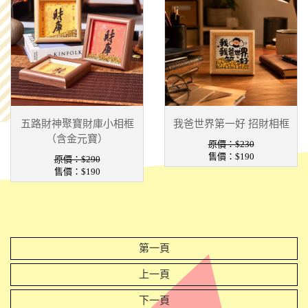
五路財神聚寶財庫小相框
我爸世界第一好 招財相框
（含金元寶）
原價：$230
售價：
$190
原價：$290
售價：
$190
第一頁
上一頁
下一頁