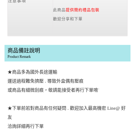
注意事項
此商品
提供簡約禮品包裝
歡迎分享和下單
商品備註說明
Product Remark
★商品多為國外長途運輸
運送過程難免擠壓 . 導致外盒偶有壓痕
或商品有細微刮痕，敬請能接受者再行下單唷˙
★下單前若對商品有任何疑問 . 歡迎加入最高機密 Line@ 好
友
洽詢詳細再行下單