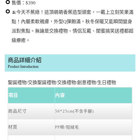
售價：$390
🍌今天不蕉綠！這頂萌萌香蕉造型頭套，一戴上立刻笑果滿
點！內層柔軟親膚，外型Q彈飽滿，秋冬保暖又能瞬間變身
派對焦點。無論是交換禮物、情侶互戴、閨蜜搞笑送禮都超
級療癒。
商品詳細介紹
Product Introduction
聖誕禮物/交換聖誕禮物/交換禮物/創意禮物/生日禮物
項目
內容
商品尺寸
56*25cm(不含手腳)
材質
PP棉/短絨毛