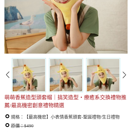
萌萌香蕉造型頭套帽｜搞笑造型・療癒系交換禮物推
薦/最高機密創意禮物精選
規格：【最高機密】小表情香蕉頭套-聖誕禮物/生日禮物
原價：$490