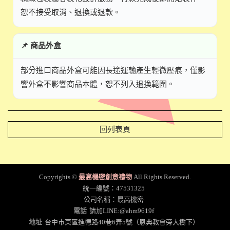
恕不接受取消、退換或退款。
📌 商品外盒
部分進口商品外盒可能因長途運輸產生輕微壓痕，僅影
響外盒不影響商品本體，恕不列入退換範圍。
回列表頁
Copyrights ©
最高機密創意禮物
All Rights Reserved.
統一編號：47531325
公司名稱：最高機密
電話
請加LINE:@ahm9619f
地址
台中市東區進德路40巷6弄5號（恩典教會旁大樹下）