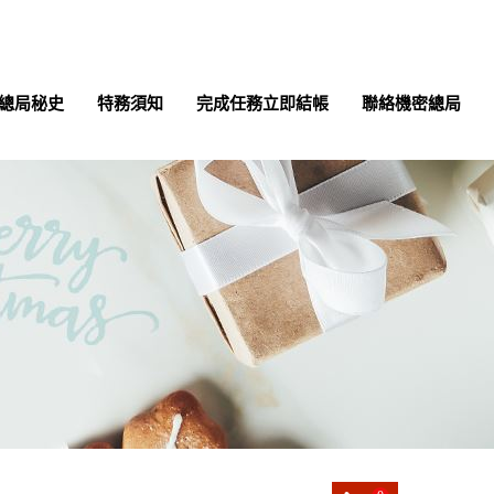
總局秘史
特務須知
完成任務立即結帳
聯絡機密總局