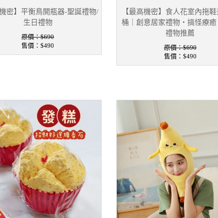
機密】平衡鳥開瓶器-聖誕禮物/
【最高機密】食人花室內拖鞋
生日禮物
桶｜創意居家禮物・搞怪療癒
禮物推薦
原價：$690
售價：
$490
原價：$690
售價：
$490