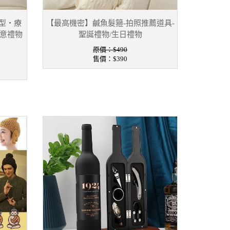
型・療
【最高機密】鹹魚髮箍-拍照推薦道具-
創意禮物
聖誕禮物/生日禮物
原價：$490
售價：
$390