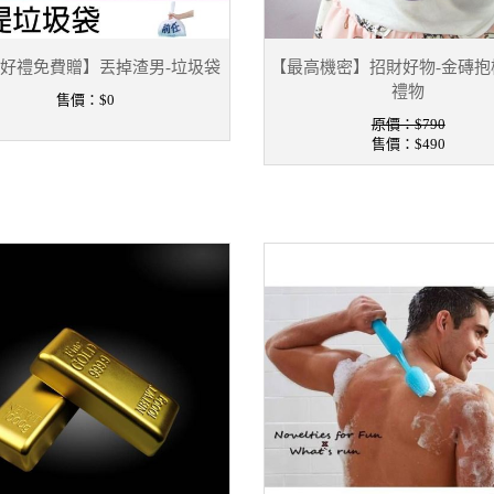
好禮免費贈】丟掉渣男-垃圾袋
【最高機密】招財好物-金磚抱
禮物
售價：
$0
原價：$790
售價：
$490