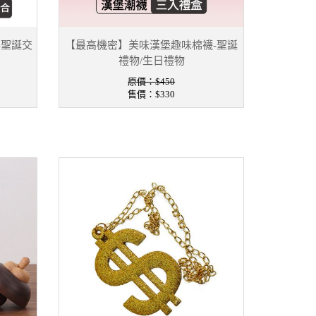
-聖誕交
【最高機密】美味漢堡趣味棉襪-聖誕
禮物/生日禮物
原價：$450
售價：
$330