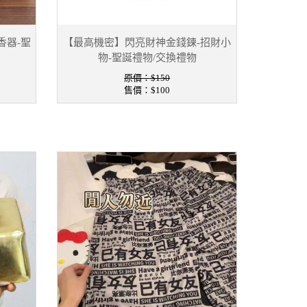
香器-聖
【最高機密】閃亮財神金錢鍊-招財小
物-聖誕禮物/交換禮物
原價：$150
售價：
$100