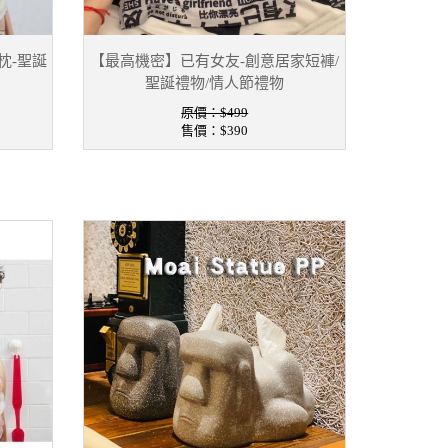
枕-聖誕
【最高機密】已有女友-創意居家短褲/
聖誕禮物/情人節禮物
原價：$499
售價：
$390