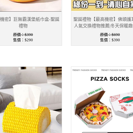
機密】巨無霸漢堡紙巾盒-聖誕
聖誕禮物【最高機密】佛頭護耳
禮物
人氣交換禮物推薦|冬天保暖
原價：$390
原價：$690
售價：
$290
售價：
$390