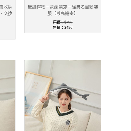
兼收納
聖誕禮物－蒙娜麗莎－經典名畫變裝
・交換
服【最高機密】
原價：$790
售價：
$490