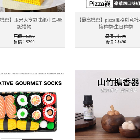
機密】玉米大亨趣味紙巾盒-聖
【最高機密】pizza風格創意襪
誕禮物
換禮物/生日禮物
原價：$390
原價：$590
售價：
$290
售價：
$490