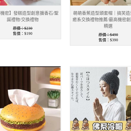
機密】發糕造型創意擴香石/聖
萌萌香蕉造型頭套帽｜搞笑造
誕禮物/交換禮物
癒系交換禮物推薦/最高機密
精選
原價：$230
售價：
$190
原價：$490
售價：
$390