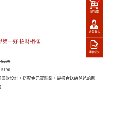
0
購物車
會員登入
界第一好 招財相框
：
購物須知
$230
$190
插畫款設計，搭配金元寶裝飾，最適合送給爸爸的暖
物