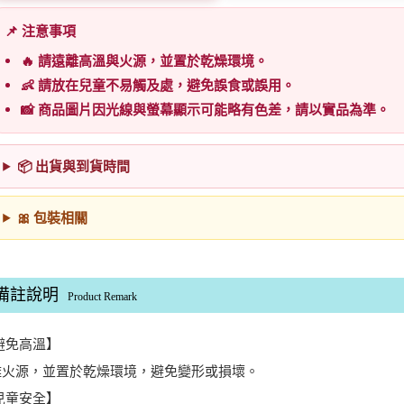
📌 注意事項
🔥 請遠離高溫與火源，並置於乾燥環境。
👶 請放在兒童不易觸及處，避免誤食或誤用。
📸 商品圖片因光線與螢幕顯示可能略有色差，請以實品為準。
📦 出貨與到貨時間
🎀 包裝相關
備註說明
Product Remark
【避免高溫】
離火源，並置於乾燥環境，避免變形或損壞。
【兒童安全】