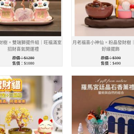
財樹 × 雙瑞獅擺件組｜旺福滿室
月老福喜小神仙 × 粉晶發財樹
招財喜氣開運禮
好緣擺飾
原價：$1280
原價：$590
售價：$1080
售價：$490