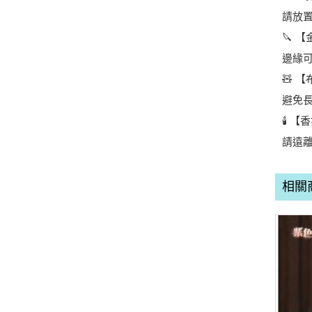
請放
🔪 【
邊緣
🧸 【
避免
🕯️ 
請遠
相關