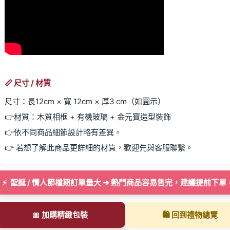
📏 尺寸 / 材質
尺寸：長12cm × 寬 12cm × 厚3
cm（如圖示）
👉材質：木質相框 + 有機玻璃 + 金元寶造型裝飾
👉依不同商品細節設計略有差異。
👉 若想了解此商品更詳細的材質，歡迎先與客服聯繫。
⚡ 聖誕 / 情人節檔期訂單量大 ➜ 熱門商品容易售完，建議提前
🎀 加購精緻包裝
🛍️ 回到禮物總覽