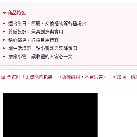
✨ 商品特色
適合生日、節慶、交換禮物等各種場合
質感設計，兼具創意與實用
精心挑選，送禮自用皆宜
讓生活增添一點小驚喜與裝飾氛圍
療癒小物，讓收禮的人會心一笑
🎀 全館附「免費簡約包裝」（隨機紙材，不含緞帶）；可加購「