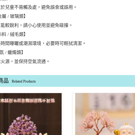
置於兒童不易觸及處，避免誤食或誤用。
金屬 / 玻璃類】
可能較銳利，請小心使用並避免碰撞。
布料 / 絨毛類】
長時間曝曬或潮濕環境，必要時可輕拭清潔。
【香氛 / 蠟燭類】
離火源，並保持空氣流通。
商品
Related Products