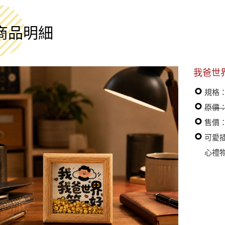
商品明細
我爸世
規格
原價：
售價：
可愛
心禮