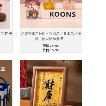
｜招福送
迷你開運晶石樹・紫水晶／黃水晶／粉
晶（招財納福擺飾）
原價：$390
售價：$290