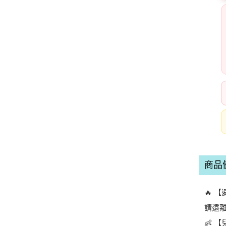
商品
🔥 
請遠
👶 