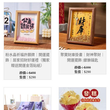
粉水晶祈福許願牌｜開運擺
聚寶財庫掛畫｜財神聚財｜
飾｜居家招財好運禮（獨家
開運擺飾 |貔貅鑰匙
贈送開運金箔貼紙）
原價：$390
售價：$290
原價：$490
售價：$290