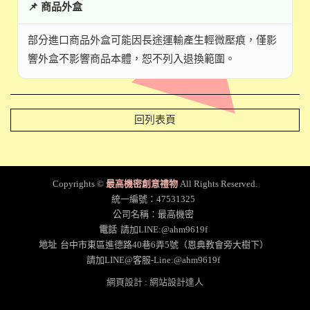
📌 商品外盒
部分進口商品外盒可能因長途運輸產生輕微壓痕，僅影
響外盒不影響商品本體，恕不列入退換範圍。
回列表頁
Copyrights ©
最高機密創意禮物
All Rights Reserved.
統一編號：47531325
公司名稱：最高機密
電話
請加LINE:@ahm9619f
地址
台中市東區進德路40巷6弄5號（恩典教會旁大樹下）
請加LINE@客服-Line:@ahm9619f
網頁設計
:
網站設計達人