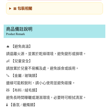
🎀 包裝相關
商品備註說明
Product Remark
🔥 【避免高溫】
請遠離火源，並置於乾燥環境，避免變形或損壞。
👶 【兒童安全】
請放置於兒童不易觸及處，避免誤食或誤用。
🔪 【金屬 / 玻璃類】
邊緣可能較銳利，請小心使用並避免碰撞。
🧸 【布料 / 絨毛類】
避免長時間曝曬或潮濕環境，必要時可輕拭清潔。
🕯️ 【香氛 / 蠟燭類】