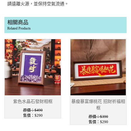
請遠離火源，並保持空氣流通。
相關商品
Related Products
紫色水晶石發財相框
暴瘦暴富爆桃花 招財祈福相
框
原價：$490
售價：$290
原價：$390
售價：$290