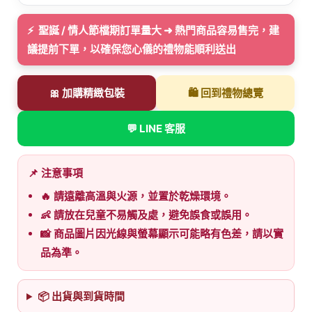
⚡ 聖誕 / 情人節檔期訂單量大 ➜ 熱門商品容易售完，建
議提前下單，以確保您心儀的禮物能順利送出
🎀 加購精緻包裝
🛍️ 回到禮物總覽
💬 LINE 客服
📌 注意事項
🔥 請遠離高溫與火源，並置於乾燥環境。
👶 請放在兒童不易觸及處，避免誤食或誤用。
📸 商品圖片因光線與螢幕顯示可能略有色差，請以實
品為準。
📦 出貨與到貨時間