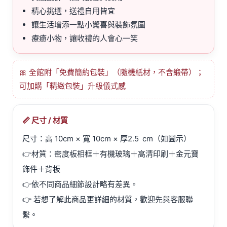
精心挑選，送禮自用皆宜
讓生活增添一點小驚喜與裝飾氛圍
療癒小物，讓收禮的人會心一笑
🎀 全館附「免費簡約包裝」（隨機紙材，不含緞帶）；
可加購「精緻包裝」升級儀式感
📏 尺寸 / 材質
尺寸：高 10cm × 寬 10cm × 厚2.5
cm（如圖示）
👉材質：密度板相框＋有機玻璃＋高清印刷＋金元寶
飾件＋背板
👉依不同商品細節設計略有差異。
👉 若想了解此商品更詳細的材質，歡迎先與客服聯
繫。