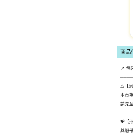
商品
📌 
───
⚠️【
本頁
請先
💝
與緞