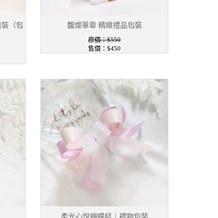
包裝（包
馥燦華章 精緻禮品包裝
原價：$550
售價：$450
柔光心悅蝴蝶結｜禮物包裝