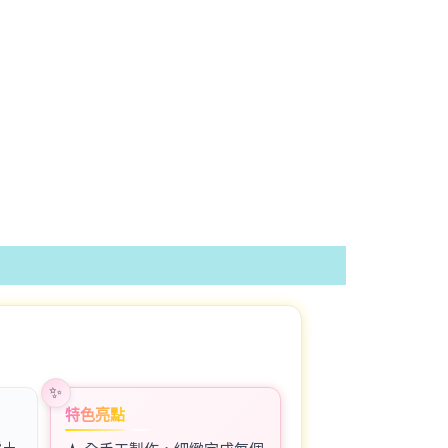
特色亮點
費＋