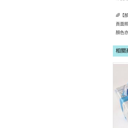
🌈【
頁面
顏色
相關