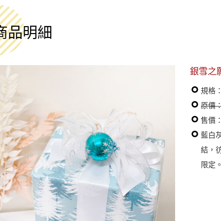
商品明細
銀雪之
規格
原價：
售價：
藍白
結，
限定