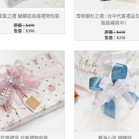
星藍之禮 蝴蝶結高級禮物包裝
雪映銀杉之禮 | 台中代客禮品
裝紙補貨中）
原價：$490
售價：$390
原價：$430
售價：$330
花語禮境 代客禮物包裝
霧海心弦 蝴蝶結