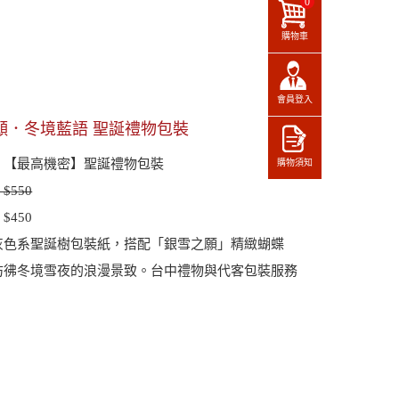
0
購物車
會員登入
願．冬境藍語 聖誕禮物包裝
：【最高機密】聖誕禮物包裝
購物須知
$550
$450
灰色系聖誕樹包裝紙，搭配「銀雪之願」精緻蝴蝶
彷彿冬境雪夜的浪漫景致。台中禮物與代客包裝服務
。