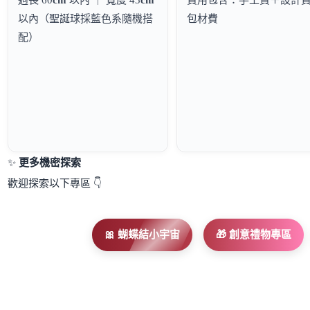
以內（聖誕球採藍色系隨機搭
包材費
配）
✨
更多機密探索
歡迎探索以下專區 👇
🎀 蝴蝶結小宇宙
🎁 創意禮物專區