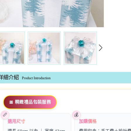
詳細介紹
Product Introduction
🎀 精緻禮品包裝服務
適用尺寸
加購價格
週長 60
cm
以內 ｜ 寬度 43
cm
費用包含：手工費＋設計