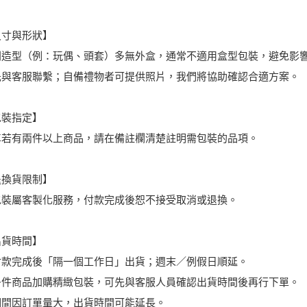
尺寸與形狀】
則造型（例：玩偶、頭套）多無外盒，通常不適用盒型包裝，避免影
先與客服聯繫；自備禮物者可提供照片，我們將協助確認合適方案。
包裝指定】
車若有兩件以上商品，請在備註欄清楚註明需包裝的品項。
退換貨限制】
包裝屬客製化服務，付款完成後恕不接受取消或退換。
出貨時間】
付款完成後「隔一個工作日」出貨；週末／例假日順延。
多件商品加購精緻包裝，可先與客服人員確認出貨時間後再行下單。
期間因訂單量大，出貨時間可能延長。