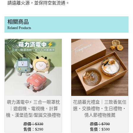
請遠離火源，並保持空氣流通。
相關商品
Related Products
萌力滿電中⚡ 三合一眼罩枕
花語暮光禮盒｜三款香氣任
｜遊戲機、電視機、計算
選・交換禮物・生日禮物・
機、漢堡造型/聖誕交換禮物
情人節禮物推薦
原價：$330
原價：$790
售價：$290
售價：$590