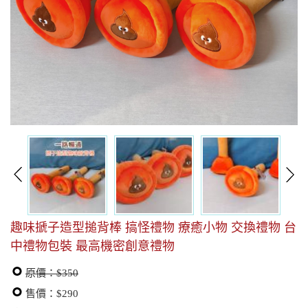
趣味搋子造型搥背棒 搞怪禮物 療癒小物 交換禮物 台
中禮物包裝 最高機密創意禮物
原價：$350
售價：$290