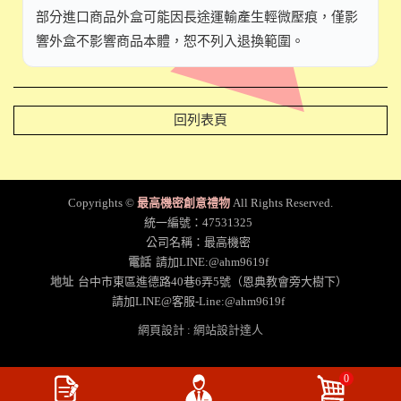
部分進口商品外盒可能因長途運輸產生輕微壓痕，僅影
響外盒不影響商品本體，恕不列入退換範圍。
回列表頁
Copyrights ©
最高機密創意禮物
All Rights Reserved.
統一編號：47531325
公司名稱：最高機密
電話
請加LINE:@ahm9619f
地址
台中市東區進德路40巷6弄5號（恩典教會旁大樹下）
請加LINE@客服-Line:@ahm9619f
網頁設計
:
網站設計達人
加入購物車
0