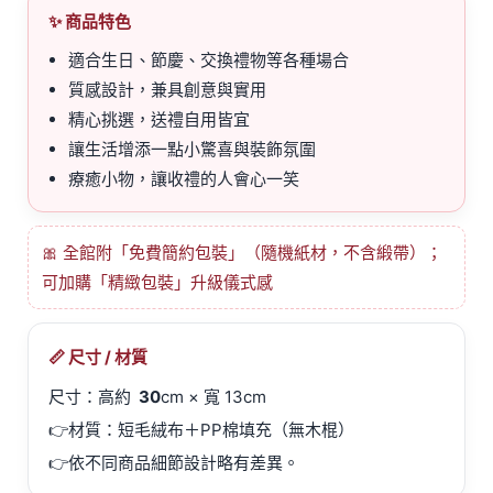
✨ 商品特色
適合生日、節慶、交換禮物等各種場合
質感設計，兼具創意與實用
精心挑選，送禮自用皆宜
讓生活增添一點小驚喜與裝飾氛圍
療癒小物，讓收禮的人會心一笑
🎀 全館附「免費簡約包裝」（隨機紙材，不含緞帶）；
可加購「精緻包裝」升級儀式感
📏 尺寸 / 材質
尺寸：高約
30
cm × 寬 13cm
👉材質：短毛絨布＋PP棉填充（無木棍）
👉依不同商品細節設計略有差異。