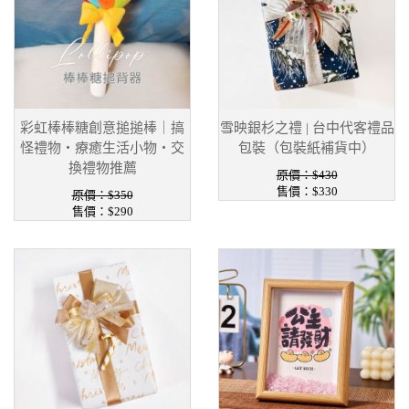
彩虹棒棒糖創意搥搥棒｜搞
雪映銀杉之禮 | 台中代客禮品
怪禮物・療癒生活小物・交
包裝（包裝紙補貨中）
換禮物推薦
原價：$430
售價：$330
原價：$350
售價：$290