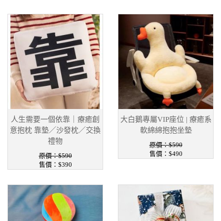
人生需要一個依靠｜療癒創
大白鵝專屬VIP座位 | 療癒系
意抱枕 靠墊／沙發枕／交換
軟綿綿抱抱坐墊
禮物
原價：$590
售價：$490
原價：$590
售價：$390