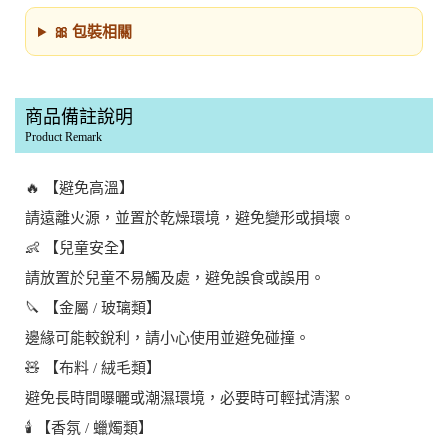
🎀 包裝相關
商品備註說明
Product Remark
🔥 【避免高溫】
請遠離火源，並置於乾燥環境，避免變形或損壞。
👶 【兒童安全】
請放置於兒童不易觸及處，避免誤食或誤用。
🔪 【金屬 / 玻璃類】
邊緣可能較銳利，請小心使用並避免碰撞。
🧸 【布料 / 絨毛類】
避免長時間曝曬或潮濕環境，必要時可輕拭清潔。
🕯️ 【香氛 / 蠟燭類】