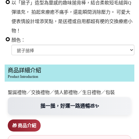
以「搋子」造型為靈感的趣味搥背棒，結合柔軟短毛絨與Q
彈填充， 拍起來療癒不痛手，還能瞬間消除壓力。 可愛大
便表情設計增添笑點，是送禮或自用都超有梗的交換療癒小
物！
顏色：
商品詳細介紹
Product Introduction
聖誕禮物／交換禮物／情人節禮物／生日禮物／包裝
搥一搥，好運一路通暢💩✨
🎁 商品介紹