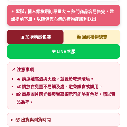
⚡ 聖誕 / 情人節檔期訂單量大 ➜ 熱門商品容易售完，建
議提前下單，以確保您心儀的禮物能順利送出
🎀 加購精緻包裝
🛍️ 回到禮物總覽
💬 LINE 客服
📌 注意事項
🔥 請遠離高溫與火源，並置於乾燥環境。
👶 請放在兒童不易觸及處，避免誤食或誤用。
📸 商品圖片因光線與螢幕顯示可能略有色差，請以實
品為準。
📦 出貨與到貨時間