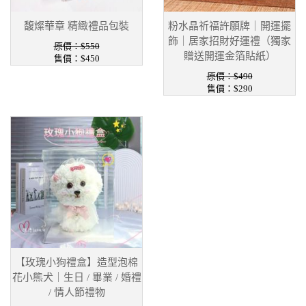
馥燦華章 精緻禮品包裝
粉水晶祈福許願牌｜開運擺
飾｜居家招財好運禮（獨家
原價：$550
贈送開運金箔貼紙）
售價：$450
原價：$490
售價：$290
【玫瑰小狗禮盒】造型泡棉
花小熊犬｜生日 / 畢業 / 婚禮
/ 情人節禮物