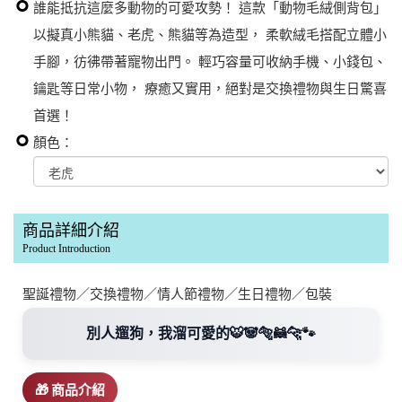
誰能抵抗這麼多動物的可愛攻勢！ 這款「動物毛絨側背包」
以擬真小熊貓、老虎、熊貓等為造型， 柔軟絨毛搭配立體小
手腳，彷彿帶著寵物出門。 輕巧容量可收納手機、小錢包、
鑰匙等日常小物， 療癒又實用，絕對是交換禮物與生日驚喜
首選！
顏色：
商品詳細介紹
Product Introduction
聖誕禮物／交換禮物／情人節禮物／生日禮物／包裝
別人遛狗，我溜可愛的🐯🐼🐅🦝🐆🐾
🎁 商品介紹