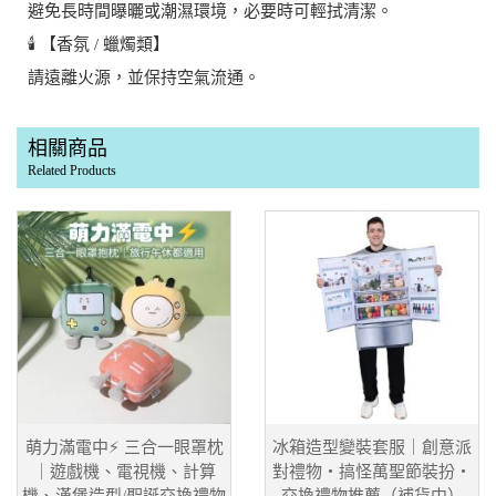
避免長時間曝曬或潮濕環境，必要時可輕拭清潔。
🕯️ 【香氛 / 蠟燭類】
請遠離火源，並保持空氣流通。
相關商品
Related Products
萌力滿電中⚡ 三合一眼罩枕
冰箱造型變裝套服｜創意派
｜遊戲機、電視機、計算
對禮物・搞怪萬聖節裝扮・