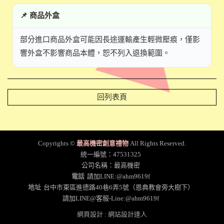
📌 商品外盒
部分進口商品外盒可能因長途運輸產生輕微壓痕，僅影
響外盒不影響商品本體，恕不列入退換範圍。
回列表頁
Copyrights ©
最高機密創意禮物
All Rights Reserved.
統一編號：47531325
公司名稱：最高機密
電話
請加LINE:@ahm9619f
地址
台中市東區進德路40巷6弄5號（恩典教會旁大樹下）
請加LINE@客服-Line:@ahm9619f
網頁設計
:
網站設計達人