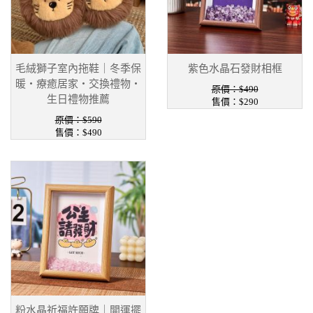
毛絨獅子室內拖鞋｜冬季保
紫色水晶石發財相框
暖・療癒居家・交換禮物・
原價：$490
生日禮物推薦
售價：$290
原價：$590
售價：$490
粉水晶祈福許願牌｜開運擺