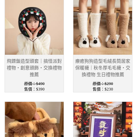
飛鏢盤造型頭套｜搞怪派對
療癒狗狗造型毛絨長筒居家
禮物・創意頭飾・交換禮物
保暖襪｜秋冬厚毛毛襪・交
推薦
換禮物 生日禮物推薦
原價：$490
原價：$290
售價：$390
售價：$230