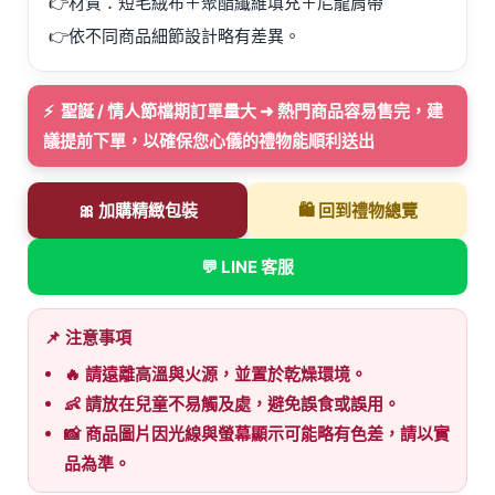
👉材質：短毛絨布＋聚酯纖維填充＋尼龍肩帶
👉依不同商品細節設計略有差異。
⚡ 聖誕 / 情人節檔期訂單量大 ➜ 熱門商品容易售完，建
議提前下單，以確保您心儀的禮物能順利送出
🎀 加購精緻包裝
🛍️ 回到禮物總覽
💬 LINE 客服
📌 注意事項
🔥 請遠離高溫與火源，並置於乾燥環境。
👶 請放在兒童不易觸及處，避免誤食或誤用。
📸 商品圖片因光線與螢幕顯示可能略有色差，請以實
品為準。