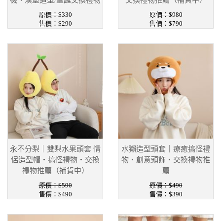
機、漢堡造型/聖誕交換禮物
交換禮物推薦（補貨中）
原價：$330
原價：$980
售價：$290
售價：$790
永不分梨｜雙梨水果頭套 情
水獺造型頭套｜療癒搞怪禮
侶造型帽・搞怪禮物・交換
物・創意頭飾・交換禮物推
禮物推薦（補貨中）
薦
原價：$590
原價：$490
售價：$490
售價：$390