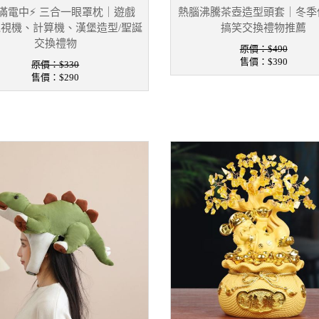
滿電中⚡ 三合一眼罩枕｜遊戲
熱腦沸騰茶壺造型頭套｜冬季
視機、計算機、漢堡造型/聖誕
搞笑交換禮物推薦
交換禮物
原價：$490
售價：
$390
原價：$330
售價：
$290