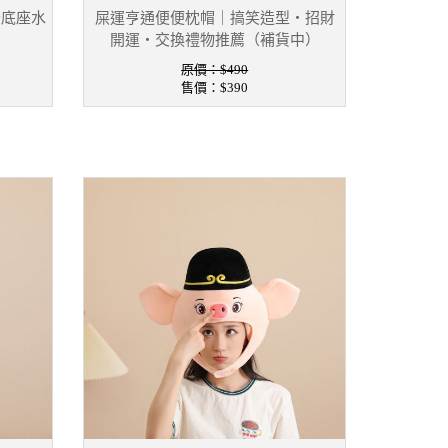
砂底座水
屎運亨通便便枕帽｜搞笑造型・招財
開運・交換禮物推薦（補貨中）
原價：$490
售價：
$390