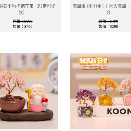
眼鏡小狗抱抱花束（限定可愛
爆單版 招財相框｜天天爆單
款）
滾
原價：$890
原價：$490
售價：
$790
售價：
$290