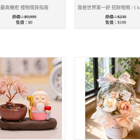
最高機密 禮物現貨指南
我爸世界第一好 招財相框 / I lo
原價：$9,999
原價：$230
售價：
$0
售價：
$190