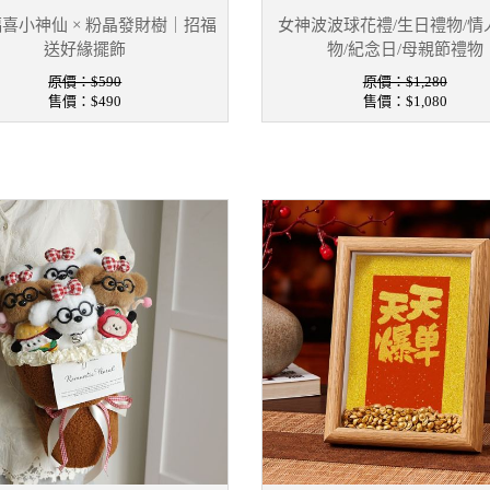
喜小神仙 × 粉晶發財樹｜招福
女神波波球花禮/生日禮物/情
送好緣擺飾
物/紀念日/母親節禮物
原價：$590
原價：$1,280
售價：
$490
售價：
$1,080