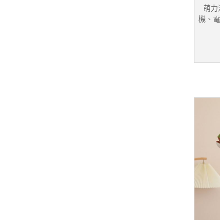
萌力
機、電