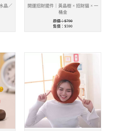
水晶／
開運招財擺件｜黃晶樹 × 招財貓 × 一
桶金
原價：$790
售價：
$590