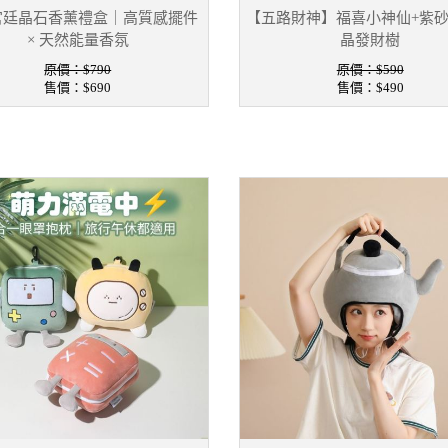
宮廷晶石香薰禮盒｜高質感擺件
【五路財神】福喜小神仙+紫
× 天然能量香氛
晶發財樹
原價：$790
原價：$590
售價：
$690
售價：
$490