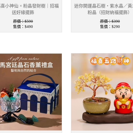
喜小神仙 × 粉晶發財樹｜招福
迷你開運晶石樹・紫水晶／黃
送好緣擺飾
粉晶（招財納福擺飾）
原價：$590
原價：$390
售價：
$490
售價：
$290