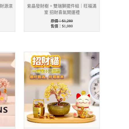
、財源滾
紫晶發財樹 × 雙瑞獅擺件組｜旺福滿
室 招財喜氣開運禮
原價：$1,280
售價：
$1,080