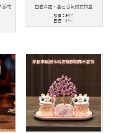
人節禮
白岩森語・晶石香氣儀式禮盒
原價：$690
售價：
$590