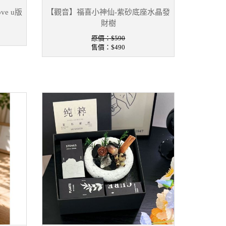
ve u版
【觀音】福喜小神仙-紫砂底座水晶發
財樹
原價：$590
售價：
$490