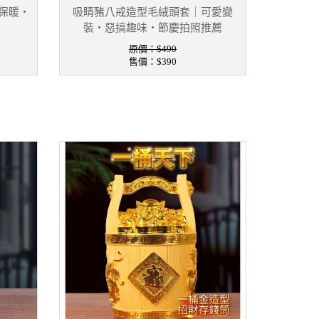
保暖・
吸睛豬八戒造型毛絨頭套｜可愛變
裝・惡搞趣味・節慶拍照推薦
原價：$490
售價：
$390