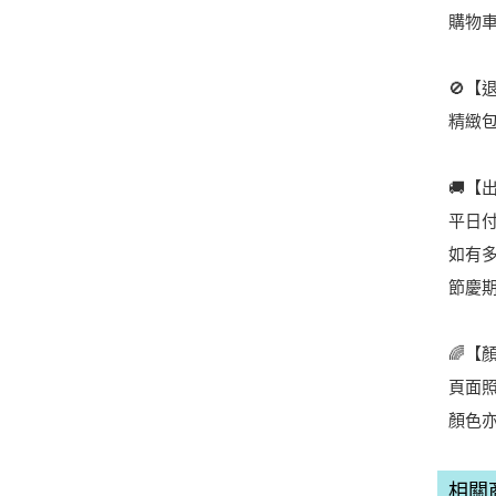
購物
🚫【
精緻
🚚【
平日
如有
節慶
🌈【
頁面
顏色
相關