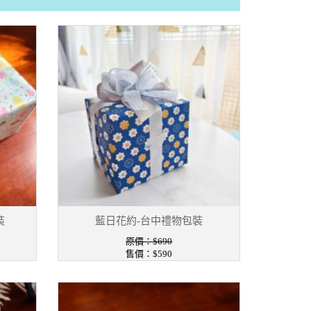
裝
藍日花約-台中禮物包裝
原價：$690
售價：$590