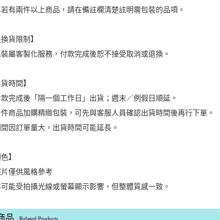
車若有兩件以上商品，請在備註欄清楚註明需包裝的品項。
退換貨限制】
包裝屬客製化服務，付款完成後恕不接受取消或退換。
出貨時間】
付款完成後「隔一個工作日」出貨；週末／例假日順延。
多件商品加購精緻包裝，可先與客服人員確認出貨時間後再行下單。
期間因訂單量大，出貨時間可能延長。
顏色】
照片僅供風格參考
亦可能受拍攝光線或螢幕顯示影響，但整體質感一致。
商品
Related Products