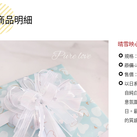
商品明細
晴雪映
規格
原價：
售價：
以日
自純
意氛
日。
的質