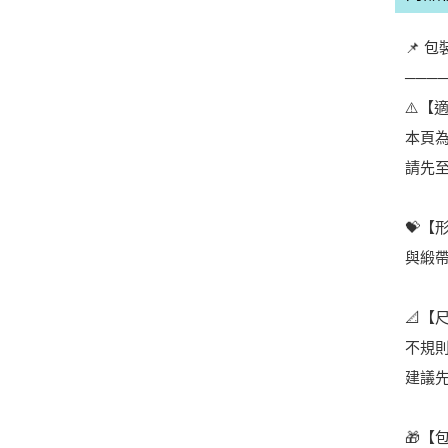
📌 
───
⚠️【
本頁
請先
💝
與緞
📐【
不規
建議
🎁【