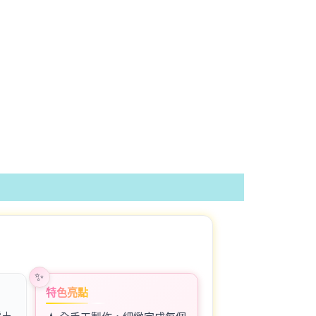
特色亮點
費＋