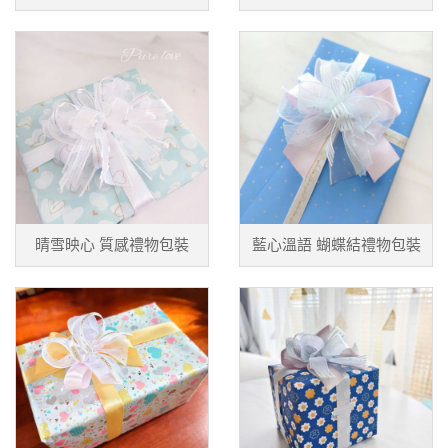
晴雪映心 質感禮物包裝
藍心溫語 蝴蝶結禮物包裝