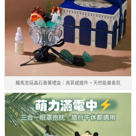
羅馬宮廷晶石香薰禮盒｜高質感擺件 × 天然能量香氛