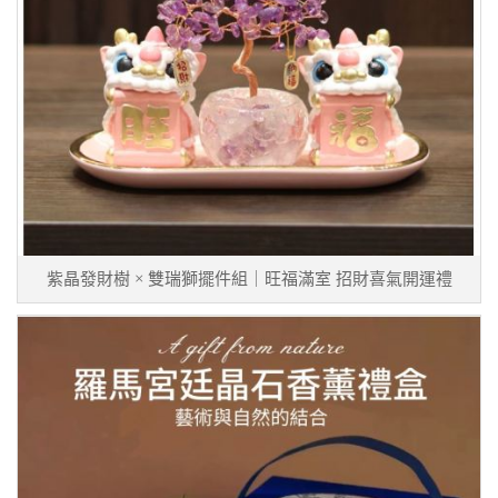
紫晶發財樹 × 雙瑞獅擺件組｜旺福滿室 招財喜氣開運禮