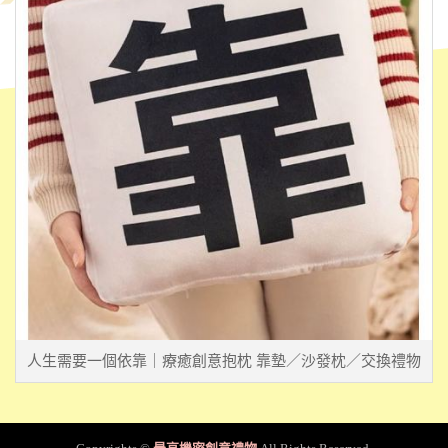
人生需要一個依靠｜療癒創意抱枕 靠墊／沙發枕／交換禮物